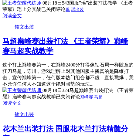
08月18日
543
国服”瑶”出装打法教学 《王者
荣耀》瑶上分实战
已关闭评论
瑶
瑶出装
阅读全文
铭文出装
马超巅峰赛出装打法 《王者荣耀》巅峰
赛马超实战教学
这个打上巅峰赛第一，在巅峰2400分打得像钻石局一样随意的
狂刀马超，陈川，游戏理解上对其他国服主播真的是降维打
击，宣传巅峰第一，任何版本热门组合都不虚，直接戳爆，我
不允许任何人不知道这个绝对强势的玩法...
08月18日
324
马超巅峰赛出装打法 《王者荣
耀》巅峰赛马超实战教学
已关闭评论
巅峰赛
马超
阅读全文
铭文出装
花木兰出装打法 国服花木兰打法精髓分