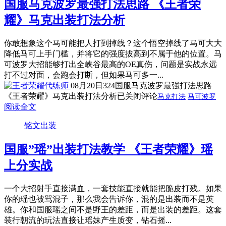
国服马克波罗最强打法思路 《王者荣
耀》马克出装打法分析
你敢想象这个马可能把人打到掉线？这个悟空掉线了马可大大
降低马可上手门槛，并将它的强度拔高到不属于他的位置。马
可波罗大招能够打出全峡谷最高的OE真伤，问题是实战永远
打不过对面，会跑会打断，但如果马可多一...
08月20日
324
国服马克波罗最强打法思路
《王者荣耀》马克出装打法分析
已关闭评论
马克打法
马可波罗
阅读全文
铭文出装
国服”瑶”出装打法教学 《王者荣耀》瑶
上分实战
一个大招射手直接满血，一套技能直接就能把脆皮打残。如果
你的瑶也被骂混子，那么我会告诉你，混的是出装而不是英
雄。你和国服瑶之间不是野王的差距，而是出装的差距。这套
装行朝流的玩法直接让瑶妹产生质变，钻石摇...