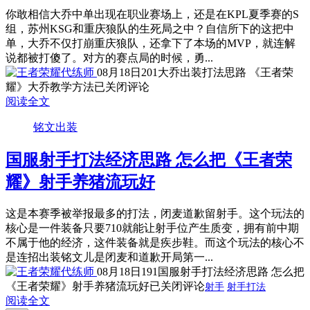
你敢相信大乔中单出现在职业赛场上，还是在KPL夏季赛的S
组，苏州KSG和重庆狼队的生死局之中？自信所下的这把中
单，大乔不仅打崩重庆狼队，还拿下了本场的MVP，就连解
说都被打傻了。对方的赛点局的时候，勇...
08月18日
201
大乔出装打法思路 《王者荣
耀》大乔教学方法
已关闭评论
阅读全文
铭文出装
国服射手打法经济思路 怎么把《王者荣
耀》射手养猪流玩好
这是本赛季被举报最多的打法，闭麦道歉留射手。这个玩法的
核心是一件装备只要710就能让射手位产生质变，拥有前中期
不属于他的经济，这件装备就是疾步鞋。而这个玩法的核心不
是连招出装铭文儿是闭麦和道歉开局第一...
08月18日
191
国服射手打法经济思路 怎么把
《王者荣耀》射手养猪流玩好
已关闭评论
射手
射手打法
阅读全文