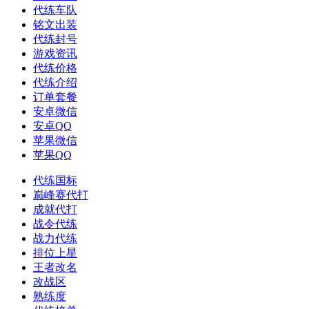
代练车队
铭文出装
代练封号
游戏资讯
代练价格
代练介绍
订单套餐
安卓微信
安卓QQ
苹果微信
苹果QQ
代练国标
巅峰赛代打
成就代打
战令代练
战力代练
排位上星
王者改名
改战区
熟练度