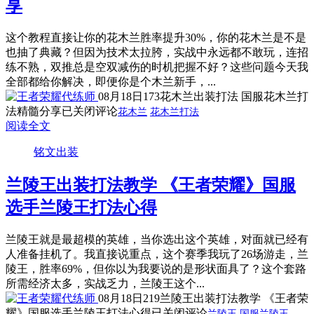
享
这个教程直接让你的花木兰胜率提升30%，你的花木兰是不是
也抽了典藏？但因为技术太拉胯，实战中永远都不敢玩，连招
练不熟，双推总是空双减伤的时机把握不好？这些问题今天我
全部都给你解决，即便你是个木兰新手，...
08月18日
173
花木兰出装打法 国服花木兰打
法精髓分享
已关闭评论
花木兰
花木兰打法
阅读全文
铭文出装
兰陵王出装打法教学 《王者荣耀》国服
选手兰陵王打法心得
兰陵王就是最超模的英雄，当你选出这个英雄，对面就已经有
人准备挂机了。我直接说重点，这个赛季我玩了26场游走，兰
陵王，胜率69%，但你以为我要说的是形状面具了？这个套路
所需经济太多，实战乏力，兰陵王这个...
08月18日
219
兰陵王出装打法教学 《王者荣
耀》国服选手兰陵王打法心得
已关闭评论
兰陵王
国服兰陵王