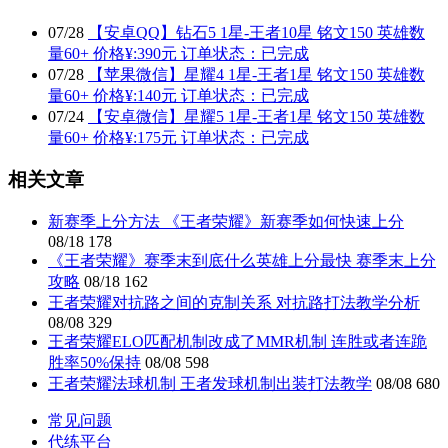
07
/
28
【安卓QQ】钻石5 1星-王者10星 铭文150 英雄数
量60+ 价格¥:390元 订单状态：已完成
07
/
28
【苹果微信】星耀4 1星-王者1星 铭文150 英雄数
量60+ 价格¥:140元 订单状态：已完成
07
/
24
【安卓微信】星耀5 1星-王者1星 铭文150 英雄数
量60+ 价格¥:175元 订单状态：已完成
相关文章
新赛季上分方法 《王者荣耀》新赛季如何快速上分
08/18
178
《王者荣耀》赛季末到底什么英雄上分最快 赛季末上分
攻略
08/18
162
王者荣耀对抗路之间的克制关系 对抗路打法教学分析
08/08
329
王者荣耀ELO匹配机制改成了MMR机制 连胜或者连跪
胜率50%保持
08/08
598
王者荣耀法球机制 王者发球机制出装打法教学
08/08
680
常见问题
代练平台