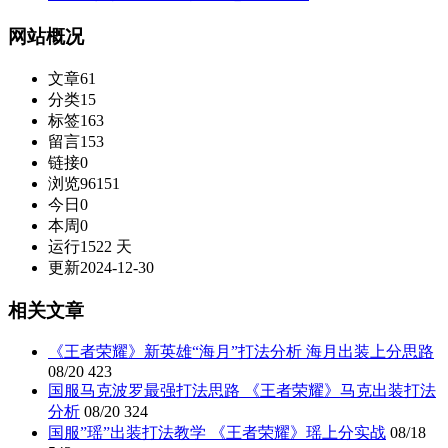
网站概况
文章
61
分类
15
标签
163
留言
153
链接
0
浏览
96151
今日
0
本周
0
运行
1522 天
更新
2024-12-30
相关文章
《王者荣耀》新英雄“海月”打法分析 海月出装上分思路
08/20
423
国服马克波罗最强打法思路 《王者荣耀》马克出装打法
分析
08/20
324
国服”瑶”出装打法教学 《王者荣耀》瑶上分实战
08/18