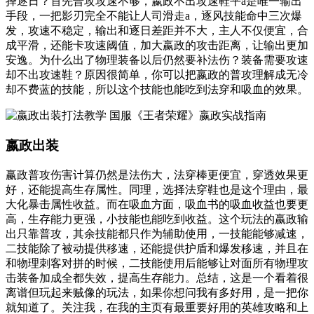
择逐日？首先普攻攻速不够，嬴政不出攻速鞋平a是唯一输出
手段，一把影刃完全不能让人司滑走a，逐风技能命中三次爆
发，攻速不稳定，输出和逐日差距并不大，主人不仅便宜，合
成平滑，还能卡攻速阈值，加大嬴政的攻击距离，让输出更加
安逸。为什么出了物理装备以后仍然要补法伤？装备需要攻速
却不出攻速鞋？原因很简单，你可以把嬴政的普攻理解成无冷
却不费蓝的技能，所以这个技能也能吃到法穿和吸血的效果。
嬴政出装
赢政普攻伤害计算仍然是法伤大，法穿棒更便宜，穿透效果更
好，还能提高生存属性。同理，选择法穿鞋也是这个理由，最
大化暴击属性收益。而在吸血方面，吸血书的吸血收益也要更
高，生存能力更强，小技能也能吃到收益。这个玩法的嬴政输
出只靠普攻，其余技能都只作为辅助使用，一技能能够减速，
二技能除了被动提供移速，还能提供护盾和爆发移速，并且在
和物理刺客对拼的时候，二技能使用后能够让对面所有物理攻
击装备加成全都失效，提高生存能力。总结，这是一个看着很
离谱但玩起来贼像的玩法，如果你想问我有多好用，是一把你
就知道了。关注我，在我的主页有最重要好用的英雄攻略和上