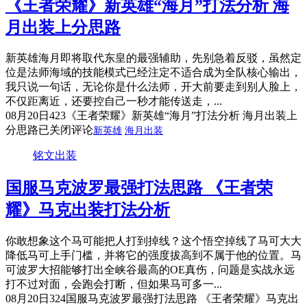
《王者荣耀》新英雄“海月”打法分析 海
月出装上分思路
新英雄海月即将取代东皇的最强辅助，先别急着反驳，虽然定
位是法师海域的技能模式已经注定不适合成为全队核心输出，
我只说一句话，无论你是什么法师，开大前要走到别人脸上，
不仅距离近，还要控自己一秒才能传送走，...
08月20日
423
《王者荣耀》新英雄“海月”打法分析 海月出装上
分思路
已关闭评论
新英雄
海月出装
铭文出装
国服马克波罗最强打法思路 《王者荣
耀》马克出装打法分析
你敢想象这个马可能把人打到掉线？这个悟空掉线了马可大大
降低马可上手门槛，并将它的强度拔高到不属于他的位置。马
可波罗大招能够打出全峡谷最高的OE真伤，问题是实战永远
打不过对面，会跑会打断，但如果马可多一...
08月20日
324
国服马克波罗最强打法思路 《王者荣耀》马克出