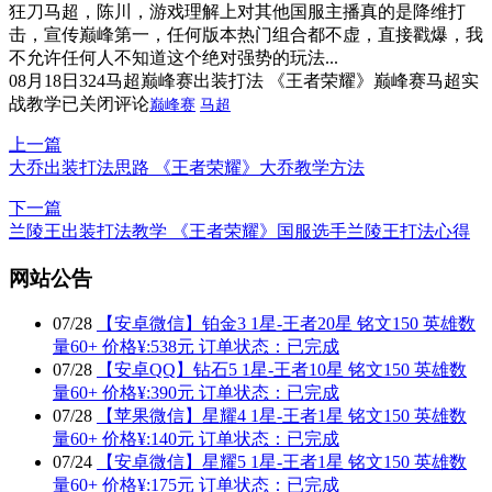
狂刀马超，陈川，游戏理解上对其他国服主播真的是降维打
击，宣传巅峰第一，任何版本热门组合都不虚，直接戳爆，我
不允许任何人不知道这个绝对强势的玩法...
08月18日
324
马超巅峰赛出装打法 《王者荣耀》巅峰赛马超实
战教学
已关闭评论
巅峰赛
马超
上一篇
大乔出装打法思路 《王者荣耀》大乔教学方法
下一篇
兰陵王出装打法教学 《王者荣耀》国服选手兰陵王打法心得
网站公告
07
/
28
【安卓微信】铂金3 1星-王者20星 铭文150 英雄数
量60+ 价格¥:538元 订单状态：已完成
07
/
28
【安卓QQ】钻石5 1星-王者10星 铭文150 英雄数
量60+ 价格¥:390元 订单状态：已完成
07
/
28
【苹果微信】星耀4 1星-王者1星 铭文150 英雄数
量60+ 价格¥:140元 订单状态：已完成
07
/
24
【安卓微信】星耀5 1星-王者1星 铭文150 英雄数
量60+ 价格¥:175元 订单状态：已完成