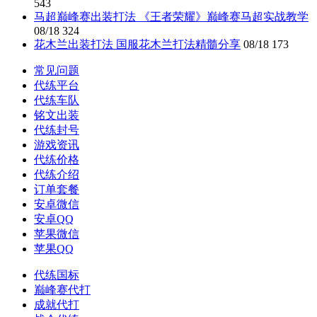
543
马超巅峰赛出装打法 《王者荣耀》巅峰赛马超实战教学
08/18
324
花木兰出装打法 国服花木兰打法精髓分享
08/18
173
常见问题
代练平台
代练车队
铭文出装
代练封号
游戏资讯
代练价格
代练介绍
订单套餐
安卓微信
安卓QQ
苹果微信
苹果QQ
代练国标
巅峰赛代打
成就代打