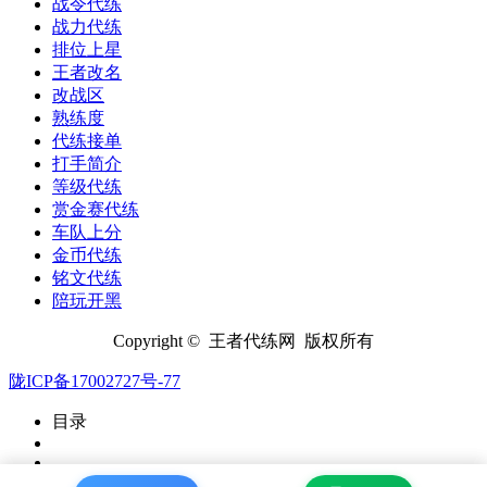
战令代练
战力代练
排位上星
王者改名
改战区
熟练度
代练接单
打手简介
等级代练
赏金赛代练
车队上分
金币代练
铭文代练
陪玩开黑
Copyright © 王者代练网 版权所有
陇ICP备17002727号-77
目录