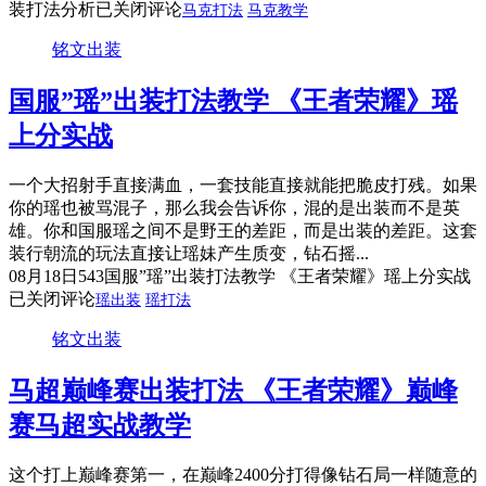
装打法分析
已关闭评论
马克打法
马克教学
铭文出装
国服”瑶”出装打法教学 《王者荣耀》瑶
上分实战
一个大招射手直接满血，一套技能直接就能把脆皮打残。如果
你的瑶也被骂混子，那么我会告诉你，混的是出装而不是英
雄。你和国服瑶之间不是野王的差距，而是出装的差距。这套
装行朝流的玩法直接让瑶妹产生质变，钻石摇...
08月18日
543
国服”瑶”出装打法教学 《王者荣耀》瑶上分实战
已关闭评论
瑶出装
瑶打法
铭文出装
马超巅峰赛出装打法 《王者荣耀》巅峰
赛马超实战教学
这个打上巅峰赛第一，在巅峰2400分打得像钻石局一样随意的