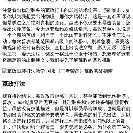
注意看出物理装备的嬴政打出的却是法术伤害，还能暴击，如
果你以为我想要出纯物理，那你大错特错。这是一套谁看谁说
但是试过之后绝对真相的套路。嬴政不仅仅要出暴击装备，还
要出法穿装备。今天这套魔物双修法爆流，嬴政甚至可以说是
一个全新的英雄，相当于一个比伽罗射程还长，不用叠三次被
动，每次普攻都能范围暴击吸血的终极id。别着急喷，看完这
期视频你绝对有所收获。直接上出装法穿鞋，影刃无尽，逐日
吸血书，虚无法杖，铭文十祸源十心眼十狩猎。想要理解这套
奇葩离谱的出装铭文，我们要先了解嬴政的普攻机制
嬴政打法
我直接说结论，嬴政攻击距离非常远，甚至能做到无伤拆塔，
普攻， aoe能贯穿且无衰减，处理装备和法术装备都能获得收
益，虽然没有技能描述，但是可以享受暴击加成，也就是在前
中期出装和铭文的选择要成型快，暴击高的射手流出法，所以
铭文上选择16暴击，并且选择三件暴击装备到70%以上的暴
击，但法爆能够全程覆盖，影刃无尽是必备。为什么第三件选