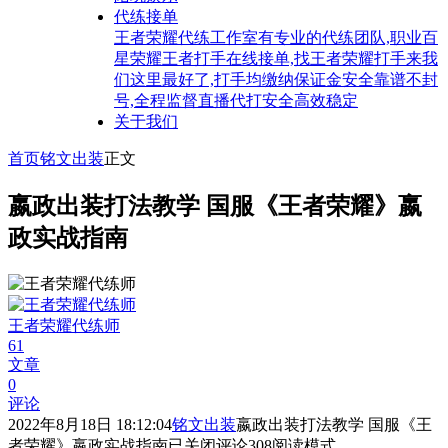
代练接单
王者荣耀代练工作室有专业的代练团队,职业百
星荣耀王者打手在线接单,找王者荣耀打手来我
们这里最好了,打手均缴纳保证金安全靠谱不封
号,全程监督直播代打安全高效稳定
关于我们
首页
铭文出装
正文
嬴政出装打法教学 国服《王者荣耀》嬴
政实战指南
王者荣耀代练师
61
文章
0
评论
2022年8月18日 18:12:04
铭文出装
嬴政出装打法教学 国服《王
者荣耀》嬴政实战指南
已关闭评论
308
阅读模式