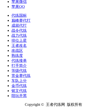
苹果微信
苹果QQ
代练国标
巅峰赛代打
成就代打
战令代练
战力代练
排位上星
王者改名
改战区
熟练度
代练接单
打手简介
等级代练
赏金赛代练
车队上分
金币代练
铭文代练
陪玩开黑
Copyright © 王者代练网 版权所有