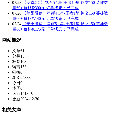
07
/
28
【安卓QQ】钻石5 1星-王者10星 铭文150 英雄数
量60+ 价格¥:390元 订单状态：已完成
07
/
28
【苹果微信】星耀4 1星-王者1星 铭文150 英雄数
量60+ 价格¥:140元 订单状态：已完成
07
/
24
【安卓微信】星耀5 1星-王者1星 铭文150 英雄数
量60+ 价格¥:175元 订单状态：已完成
网站概况
文章
61
分类
15
标签
163
留言
153
链接
0
浏览
95888
今日
0
本周
0
运行
1518 天
更新
2024-12-30
相关文章