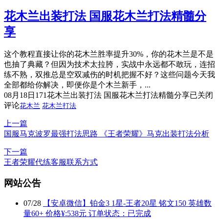
花木兰出装打法 国服花木兰打法精髓分
享
这个教程直接让你的花木兰胜率提升30%，你的花木兰是不是
也抽了典藏？但因为技术太拉胯，实战中永远都不敢玩，连招
练不熟，双推总是空双减伤的时机把握不好？这些问题今天我
全部都给你解决，即便你是个木兰新手，...
08月18日
171
花木兰出装打法 国服花木兰打法精髓分享
已关闭
评论
花木兰
花木兰打法
上一篇
国服马克波罗最强打法思路 《王者荣耀》马克出装打法分析
下一篇
王者荣耀代练客服联系方式
网站公告
07
/
28
【安卓微信】铂金3 1星-王者20星 铭文150 英雄数
量60+ 价格¥:538元 订单状态：已完成