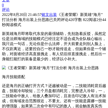
文章
0
评论
2022年8月20日 21:46:57
铭文出装
《王者荣耀》新英雄“海月”
打法分析 海月出装上分思路
已关闭评论
420
字数 822
阅读2分44
秒
阅读模式
新英雄海月即将取代东皇的最强辅助，先别急着反驳，虽然定
位是法师海域的技能模式已经注定不适合成为全队核心输出，
我只说一句话，无论你是什么法师，开大前要走到别人脸上，
不仅距离近，还要控自己一秒才能传送走，但如果你是一个辅
助，对面谁经济高直接拽走，有人切后排直接拽走，然后出一
身能扛能打的装备是最少的，经济以小补大。
海月技能搭配
还是海月的正确打开方式？还越被动是一，二技能消耗背后越
盘，技能冷却较短，三个月盘都消耗完，完整进入冷却，一，
二技能命中敌人，给敌人叠加印记，且攻击印记敌人有法术加
成，但海域攻击范围很近，不要太。还有一技能是露娜一技能
的增强版，如果第二次命中有印记的敌人，就会触发真实伤