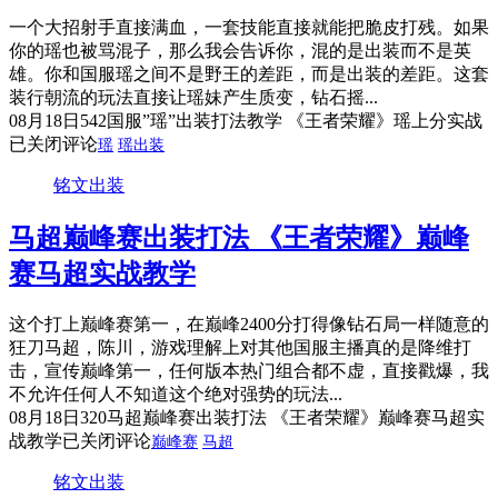
一个大招射手直接满血，一套技能直接就能把脆皮打残。如果
你的瑶也被骂混子，那么我会告诉你，混的是出装而不是英
雄。你和国服瑶之间不是野王的差距，而是出装的差距。这套
装行朝流的玩法直接让瑶妹产生质变，钻石摇...
08月18日
542
国服”瑶”出装打法教学 《王者荣耀》瑶上分实战
已关闭评论
瑶
瑶出装
铭文出装
马超巅峰赛出装打法 《王者荣耀》巅峰
赛马超实战教学
这个打上巅峰赛第一，在巅峰2400分打得像钻石局一样随意的
狂刀马超，陈川，游戏理解上对其他国服主播真的是降维打
击，宣传巅峰第一，任何版本热门组合都不虚，直接戳爆，我
不允许任何人不知道这个绝对强势的玩法...
08月18日
320
马超巅峰赛出装打法 《王者荣耀》巅峰赛马超实
战教学
已关闭评论
巅峰赛
马超
铭文出装