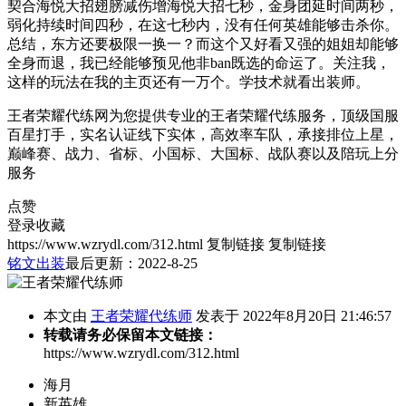
契合海悦大招翅膀减伤增海悦大招七秒，金身团延时间两秒，
弱化持续时间四秒，在这七秒内，没有任何英雄能够击杀你。
总结，东方还要极限一换一？而这个又好看又强的姐姐却能够
全身而退，我已经能够预见他非ban既选的命运了。关注我，
这样的玩法在我的主页还有一万个。学技术就看出装师。
王者荣耀代练网为您提供专业的王者荣耀代练服务，顶级国服
百星打手，实名认证线下实体，高效率车队，承接排位上星，
巅峰赛、战力、省标、小国标、大国标、战队赛以及陪玩上分
服务
点赞
登录收藏
https://www.wzrydl.com/312.html
复制链接
复制链接
铭文出装
最后更新：2022-8-25
本文由
王者荣耀代练师
发表于 2022年8月20日 21:46:57
转载请务必保留本文链接：
https://www.wzrydl.com/312.html
海月
新英雄