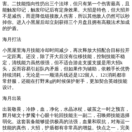
害。二技能指向性扔出三个法球，但只有第一个伤害最高，且
能触发印记，触发印记后有定身效果。大招是特色，但大招并
不是减伤，而是降低链接敌人伤害，所以其他敌人仍然可以秒
掉你。进入小黑屋后却立刻获得三个月盘且拥有高额法术加成
的护盾。
海月打法
小黑屋里海月技能冷却时间减少，再次释放大招配合目标拉开
一定距离。还没，除了开大后没有位移技能，控制技能不稳
定，清线能力虽然很强，但不适合游走支援支援是用大招k
头，反而容易引起队内矛盾，但如果作为辅助，依赖手长优势
持续消耗，无论是一一顺清兵线还是122留人， 121消耗都非
常舒服，还能在打野来g的时候保护射手，更加契合英雄技能
设计。
海月出装
出装敬畏，冷静，血，净化，水晶冰杖，破茧之一时之预言，
辉月铭文十梦魇十心眼十轮回技能主一副二，召唤师技能选择
弱化。这套装备能够提供极高的法强，血量和双抗，对海运一
技能的真伤，大招，护盾都有非常高的增益。快点之一，完美