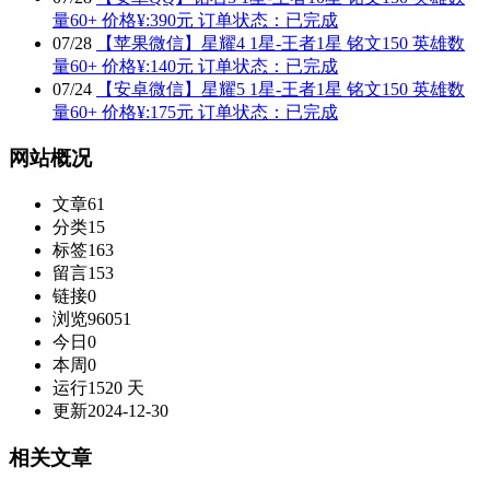
量60+ 价格¥:390元 订单状态：已完成
07
/
28
【苹果微信】星耀4 1星-王者1星 铭文150 英雄数
量60+ 价格¥:140元 订单状态：已完成
07
/
24
【安卓微信】星耀5 1星-王者1星 铭文150 英雄数
量60+ 价格¥:175元 订单状态：已完成
网站概况
文章
61
分类
15
标签
163
留言
153
链接
0
浏览
96051
今日
0
本周
0
运行
1520 天
更新
2024-12-30
相关文章