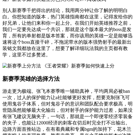
别人新赛季千把得出的结论，我用两分钟让你了解的明明白
白。你想知道的版本，热门英雄指南都在这里，记得发给你的
好兄弟，让他们来和你一起上分。在我们开始英雄推荐之前，
我们一定要先达成一个共识，那就是这个版本最大的boss是发
育，所有的单射都是版本答案，而你该用的英雄一定是能够迅
速将这个boss直接干碎，不拖泥带水的版本强势射手的最新出
装铭文我都放在这里了，想要了解详细玩法我的主页都有教
学，这里不过多赘述。
新赛季英雄的选择方法
游走更为极端。张飞本赛季唯一辅助真神，平均两局必被ban
一次，过人的保护能力让a社能够更好发挥，想要克制张飞可
使用鬼谷子体系，但对鬼谷子的意识和团队配合要求极高，明
世隐虽然能够最大化输出，但对射手的保护能力过差，如果没
有张飞建议无脑夹子，一句话，那就是一个即便零经济零装备
的夹子，也能让12000经济的刺客在切后时完全打不出输出。
边路方面首推站边，在有着典藏和专属bgm的加持下，花木兰