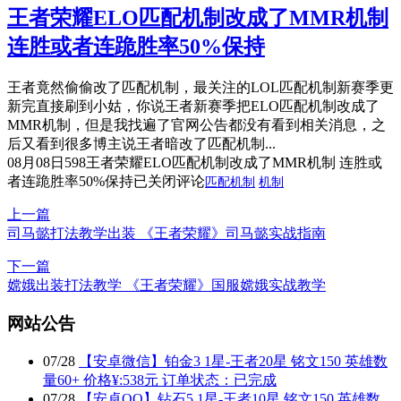
王者荣耀ELO匹配机制改成了MMR机制
连胜或者连跪胜率50%保持
王者竟然偷偷改了匹配机制，最关注的LOL匹配机制新赛季更
新完直接刷到小姑，你说王者新赛季把ELO匹配机制改成了
MMR机制，但是我找遍了官网公告都没有看到相关消息，之
后又看到很多博主说王者暗改了匹配机制...
08月08日
598
王者荣耀ELO匹配机制改成了MMR机制 连胜或
者连跪胜率50%保持
已关闭评论
匹配机制
机制
上一篇
司马懿打法教学出装 《王者荣耀》司马懿实战指南
下一篇
嫦娥出装打法教学 《王者荣耀》国服嫦娥实战教学
网站公告
07
/
28
【安卓微信】铂金3 1星-王者20星 铭文150 英雄数
量60+ 价格¥:538元 订单状态：已完成
07
/
28
【安卓QQ】钻石5 1星-王者10星 铭文150 英雄数