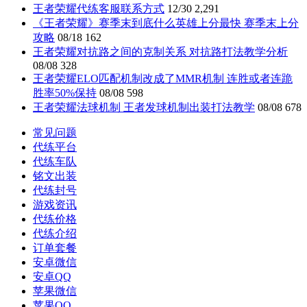
王者荣耀代练客服联系方式
12/30
2,291
《王者荣耀》赛季末到底什么英雄上分最快 赛季末上分
攻略
08/18
162
王者荣耀对抗路之间的克制关系 对抗路打法教学分析
08/08
328
王者荣耀ELO匹配机制改成了MMR机制 连胜或者连跪
胜率50%保持
08/08
598
王者荣耀法球机制 王者发球机制出装打法教学
08/08
678
常见问题
代练平台
代练车队
铭文出装
代练封号
游戏资讯
代练价格
代练介绍
订单套餐
安卓微信
安卓QQ
苹果微信
苹果QQ