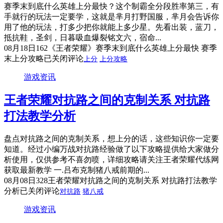
赛季末到底什么英雄上分最快？这个制霸全分段胜率第三，有
手就行的玩法一定要学，这就是芈月打野国服，芈月会告诉你
用了他的玩法，打多少把你就能上多少星。先看出装，蓝刀，
抵抗鞋，圣剑，日暮吸血爆裂铭文六，宿命...
08月18日
162
《王者荣耀》赛季末到底什么英雄上分最快 赛季
末上分攻略
已关闭评论
上分
上分攻略
游戏资讯
王者荣耀对抗路之间的克制关系 对抗路
打法教学分析
盘点对抗路之间的克制关系，想上分的话，这些知识你一定要
知道。经过小编万战对抗路经验做了以下攻略提供给大家做分
析使用，仅供参考不喜勿喷，详细攻略请关注王者荣耀代练网
获取最新教学 一.吕布克制猪八戒前期的...
08月08日
328
王者荣耀对抗路之间的克制关系 对抗路打法教学
分析
已关闭评论
对抗路
猪八戒
游戏资讯