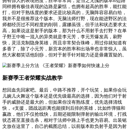
拥有惊人的表现热度，胜率非常高，是当之无愧的版本t0边路
同样拥有极佳表现的边路是蒙恬，也拥有超高的胜率，能扛能
打，但对于熟练度的要求还是比较高的，无脑阵容容易白给，
我并不是很推荐这个版本。无脑法师打野，现在能进野区的法
师都经历过不同程度的削弱，露娜虽强，但手法和状态要求太
高，如果说这是射手的版本，那为什么不用射手去打野？在单
子野王中唯一混入的异类就是李元芳，李元芳爆发高，刷野
快，灵活克制隐身英雄，而且非常契合珠峰，用过你就知道有
多香了，除了小元芳，新宫本的胜率和出场率也非常惊人，虽
然大家都笑话他刮痧，但对于射手针对能力还是毋庸置疑的。
新赛季王者荣耀实战教学
想回血先回家吧。最后，中路不推荐，开个玩笑，如果你会玩
儿婉儿火舞这个版本还是优先级最高的选择，因为他们对于射
手的威胁还是最大的，但如果你没有熟练度，优先选择清线
快， e支援，团战远距离也能摸到后排的英雄，比如炸弹猫和
嬴政，他们不仅抢线快，后期还能限制弹射的输出环境，打残
状态甚至直接击杀，相对于法师中路上手也更为容易。出装铭
文放在这里了，自己的截图总结，以前版本欺负射手是因为射