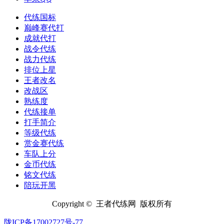
代练国标
巅峰赛代打
成就代打
战令代练
战力代练
排位上星
王者改名
改战区
熟练度
代练接单
打手简介
等级代练
赏金赛代练
车队上分
金币代练
铭文代练
陪玩开黑
Copyright © 王者代练网 版权所有
陇ICP备17002727号-77