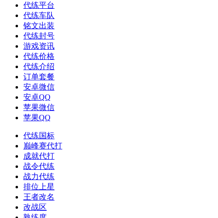
代练平台
代练车队
铭文出装
代练封号
游戏资讯
代练价格
代练介绍
订单套餐
安卓微信
安卓QQ
苹果微信
苹果QQ
代练国标
巅峰赛代打
成就代打
战令代练
战力代练
排位上星
王者改名
改战区
熟练度