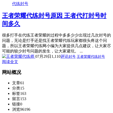
代练封号
王者荣耀代练封号原因 王者代打封号时
间多久
很多打手在代练王者荣耀的过程中多多少少出现过几次封号的
问题，无论是打手还是找王者荣耀代练玩家都很头疼这个问
题，所以王者荣耀代练网小编为大家提供几点建议，让大家尽
可能的较少封号问题的发生，让大家避坑。 ...
07月29日
1,110
评论
封号
王者荣耀代练封号
阅读全文
网站概况
文章
61
分类
15
标签
163
留言
153
链接
0
浏览
96196