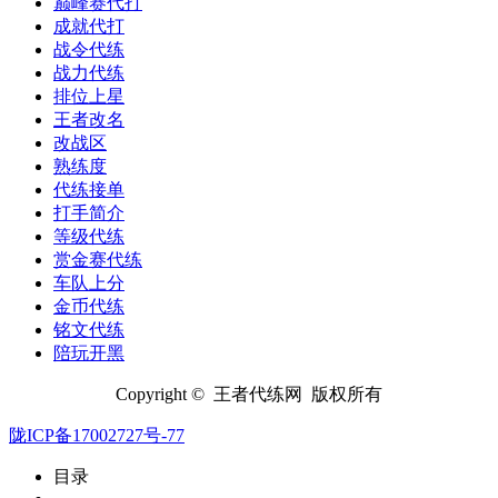
巅峰赛代打
成就代打
战令代练
战力代练
排位上星
王者改名
改战区
熟练度
代练接单
打手简介
等级代练
赏金赛代练
车队上分
金币代练
铭文代练
陪玩开黑
Copyright © 王者代练网 版权所有
陇ICP备17002727号-77
目录