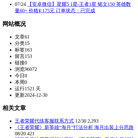
07
/
24
【安卓微信】星耀5 1星-王者1星 铭文150 英雄数
量60+ 价格¥:175元 订单状态：已完成
网站概况
文章
61
分类
15
标签
163
留言
153
链接
0
浏览
96072
今日
0
本周
0
运行
1521 天
更新
2024-12-30
相关文章
王者荣耀代练客服联系方式
12/30
2,293
《王者荣耀》新英雄“海月”打法分析 海月出装上分思路
08/20
421