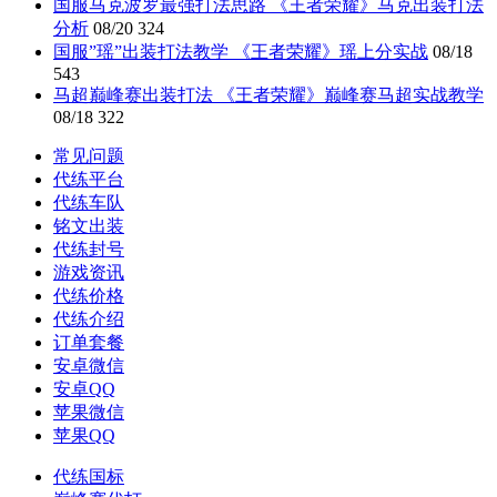
国服马克波罗最强打法思路 《王者荣耀》马克出装打法
分析
08/20
324
国服”瑶”出装打法教学 《王者荣耀》瑶上分实战
08/18
543
马超巅峰赛出装打法 《王者荣耀》巅峰赛马超实战教学
08/18
322
常见问题
代练平台
代练车队
铭文出装
代练封号
游戏资讯
代练价格
代练介绍
订单套餐
安卓微信
安卓QQ
苹果微信
苹果QQ
代练国标