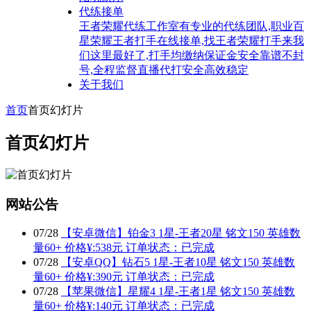
代练接单
王者荣耀代练工作室有专业的代练团队,职业百
星荣耀王者打手在线接单,找王者荣耀打手来我
们这里最好了,打手均缴纳保证金安全靠谱不封
号,全程监督直播代打安全高效稳定
关于我们
首页
首页幻灯片
首页幻灯片
网站公告
07
/
28
【安卓微信】铂金3 1星-王者20星 铭文150 英雄数
量60+ 价格¥:538元 订单状态：已完成
07
/
28
【安卓QQ】钻石5 1星-王者10星 铭文150 英雄数
量60+ 价格¥:390元 订单状态：已完成
07
/
28
【苹果微信】星耀4 1星-王者1星 铭文150 英雄数
量60+ 价格¥:140元 订单状态：已完成