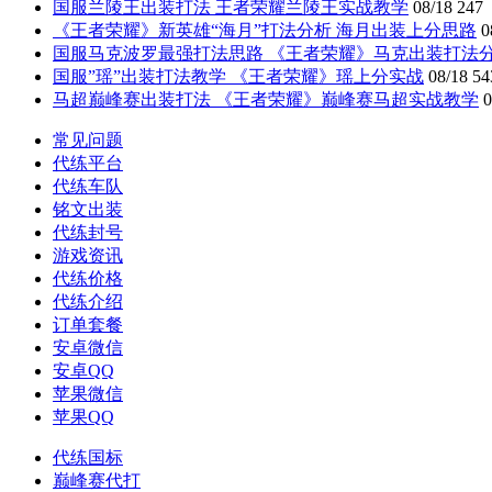
国服兰陵王出装打法 王者荣耀兰陵王实战教学
08/18
247
《王者荣耀》新英雄“海月”打法分析 海月出装上分思路
0
国服马克波罗最强打法思路 《王者荣耀》马克出装打法
国服”瑶”出装打法教学 《王者荣耀》瑶上分实战
08/18
54
马超巅峰赛出装打法 《王者荣耀》巅峰赛马超实战教学
0
常见问题
代练平台
代练车队
铭文出装
代练封号
游戏资讯
代练价格
代练介绍
订单套餐
安卓微信
安卓QQ
苹果微信
苹果QQ
代练国标
巅峰赛代打