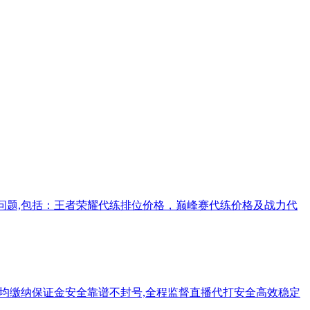
问题,包括：王者荣耀代练排位价格，巅峰赛代练价格及战力代
手均缴纳保证金安全靠谱不封号,全程监督直播代打安全高效稳定