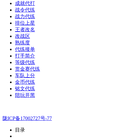
成就代打
战令代练
战力代练
排位上星
王者改名
改战区
熟练度
代练接单
打手简介
等级代练
赏金赛代练
车队上分
金币代练
铭文代练
陪玩开黑
陇ICP备17002727号-77
目录