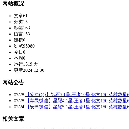
网站概况
文章
61
分类
15
标签
163
留言
153
链接
0
浏览
95980
今日
0
本周
0
运行
1519 天
更新
2024-12-30
网站公告
07
/
28
【安卓QQ】钻石5 1星-王者10星 铭文150 英雄数量6
07
/
28
【苹果微信】星耀4 1星-王者1星 铭文150 英雄数量6
07
/
24
【安卓微信】星耀5 1星-王者1星 铭文150 英雄数量6
相关文章